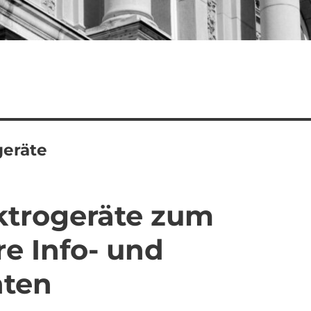
geräte
ktrogeräte zum
re Info- und
hten