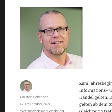
Zum Jahresbegin
Informations- u
Autor
Carsten Schröder
Handel gelten. 
Veröffentlicht
14. Dezember 2021
gelten ab dem 0
am
Kategorien
Wettbewerb und Werbung
Gleichzeitig tre