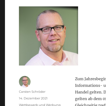
Zum Jahresbegin
Informations- u
Autor
Carsten Schröder
Handel gelten. 
Veröffentlicht
14. Dezember 2021
gelten ab dem 0
am
Kategorien
Wettbewerb und Werbung
Gleichzeitig tre