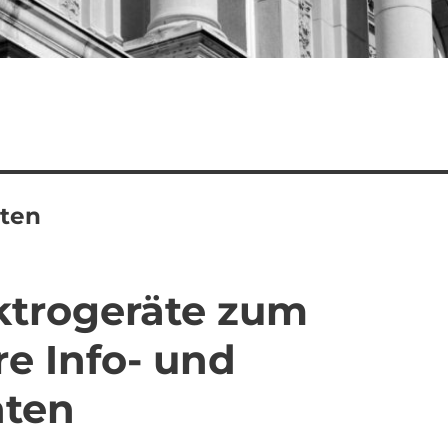
ten
ktrogeräte zum
re Info- und
hten