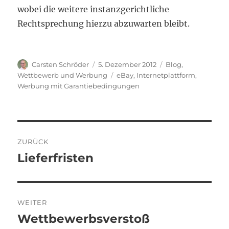
wobei die weitere instanzgerichtliche
Rechtsprechung hierzu abzuwarten bleibt.
Autor
Veröffentlicht
Kategorien
Carsten Schröder
5. Dezember 2012
Blog
,
am
Schlagwörter
Wettbewerb und Werbung
eBay
,
Internetplattform
,
Werbung mit Garantiebedingungen
Beitragsnavigation
ZURÜCK
Lieferfristen
Vorheriger
Beitrag:
WEITER
Wettbewerbsverstoß
Nächster