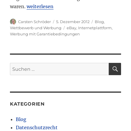
„Neues zur Werbung mit Garantiebedingun
waren.
weiterlesen
Autor
Veröffentlicht
Kategorien
Carsten Schröder
5. Dezember 2012
Blog
,
am
Schlagwörter
Wettbewerb und Werbung
eBay
,
Internetplattform
,
Werbung mit Garantiebedingungen
SU
Suchen
nach:
KATEGORIEN
Blog
Datenschutzrecht