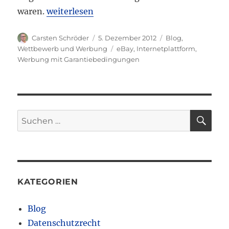
„Neues zur Werbung mit Garantiebedingun
waren.
weiterlesen
Autor
Veröffentlicht
Kategorien
Carsten Schröder
5. Dezember 2012
Blog
,
am
Schlagwörter
Wettbewerb und Werbung
eBay
,
Internetplattform
,
Werbung mit Garantiebedingungen
SU
Suchen
nach:
KATEGORIEN
Blog
Datenschutzrecht