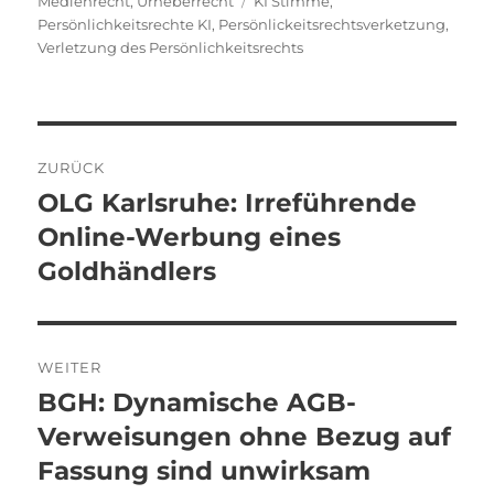
Medienrecht
,
Urheberrecht
KI Stimme
,
Persönlichkeitsrechte KI
,
Persönlickeitsrechtsverketzung
,
Verletzung des Persönlichkeitsrechts
Beitragsnavigation
ZURÜCK
OLG Karlsruhe: Irreführende
Vorheriger
Beitrag:
Online-Werbung eines
Goldhändlers
WEITER
BGH: Dynamische AGB-
Nächster
Beitrag:
Verweisungen ohne Bezug auf
Fassung sind unwirksam