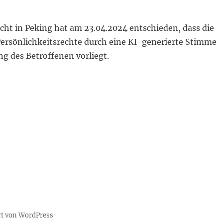
cht in Peking hat am 23.04.2024 entschieden, dass die
Persönlichkeitsrechte durch eine KI-generierte Stimme
 des Betroffenen vorliegt.
t Peking: Persönlichkeitsrechtsverletzung durch KI-g
ert von WordPress