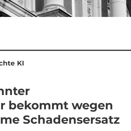
chte KI
nnter
er bekommt wegen
mme Schadensersatz