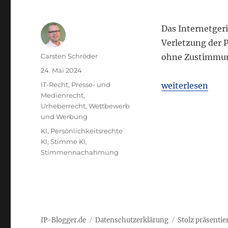
Das Internetgeri
Verletzung der 
Autor
Carsten Schröder
ohne Zustimmung
Veröffentlicht
24. Mai 2024
am
Kategorien
„Internetgerich
IT-Recht
,
Presse- und
weiterlesen
Medienrecht
,
Urheberrecht
,
Wettbewerb
und Werbung
Schlagwörter
KI
,
Persönlichkeitsrechte
KI
,
Stimme KI
,
Stimmennachahmung
IP-Blogger.de
Datenschutzerklärung
Stolz präsenti