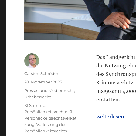
Das Landgericht 
die Nutzung ei
Autor
Carsten Schröder
des Synchronsp
Veröffentlicht
28. November 2025
Stimme verletzt
am
Kategorien
Presse- und Medienrecht
,
insgesamt 4.000
Urheberrecht
erstatten.
Schlagwörter
KI Stimme
,
Persönlichkeitsrechte KI
,
„LG Berlin II: 
weiterlesen
Persönlickeitsrechtsverket
zung
,
Verletzung des
Persönlichkeitsrechts