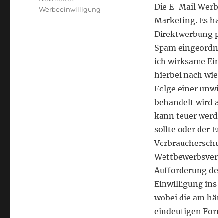
Die E-Mail Werb
Werbeeinwilligung
Marketing. Es h
Direktwerbung p
Spam eingeordnet
ich wirksame Ei
hierbei nach wi
Folge einer unw
behandelt wird a
kann teuer wer
sollte oder der 
Verbraucherschu
Wettbewerbsver
Aufforderung d
Einwilligung ins 
wobei die am hä
eindeutigen For