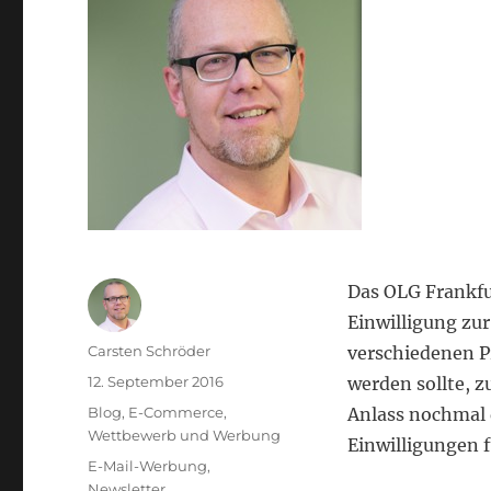
Das OLG Frankfur
Einwilligung zu
Autor
Carsten Schröder
verschiedenen P
Veröffentlicht
12. September 2016
werden sollte, 
am
Kategorien
Blog
,
E-Commerce
,
Anlass nochmal 
Wettbewerb und Werbung
Einwilligungen 
Schlagwörter
E-Mail-Werbung
,
Newsletter
,