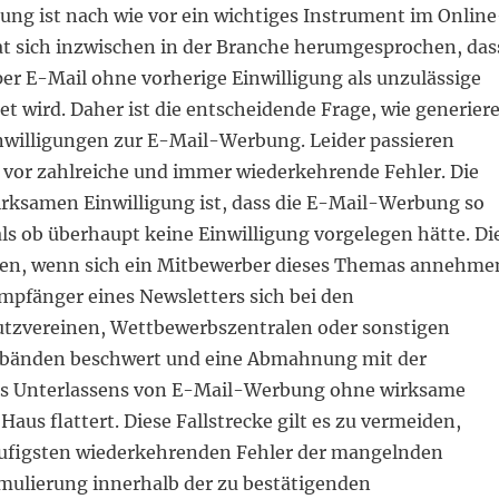
ung ist nach wie vor ein wichtiges Instrument im Online
at sich inzwischen in der Branche herumgesprochen, das
er E-Mail ohne vorherige Einwilligung als unzulässige
 wird. Daher ist die entscheidende Frage, wie generier
nwilligungen zur E-Mail-Werbung. Leider passieren
e vor zahlreiche und immer wiederkehrende Fehler. Die
irksamen Einwilligung ist, dass die E-Mail-Werbung so
ls ob überhaupt keine Einwilligung vorgelegen hätte. Di
den, wenn sich ein Mitbewerber dieses Themas annehme
Empfänger eines Newsletters sich bei den
tzvereinen, Wettbewerbszentralen oder sonstigen
bänden beschwert und eine Abmahnung mit der
es Unterlassens von E-Mail-Werbung ohne wirksame
Haus flattert. Diese Fallstrecke gilt es zu vermeiden,
ufigsten wiederkehrenden Fehler der mangelnden
1
1
1
2
2
2
1
1
1
1
1
2
2
2
2
2
3
3
3
1
1
1
4
2
4
4
2
2
3
3
3
3
3
1
1
1
1
1
5
2
4
2
2
4
5
2
4
2
5
4
4
3
3
3
1
6
6
6
8
5
7
5
5
2
7
8
5
7
5
8
4
2
7
7
3
3
3
9
6
6
6
9
6
6
9
8
7
8
8
4
4
5
8
7
7
8
4
3
3
10
10
10
9
9
9
6
9
9
7
8
7
7
4
7
5
7
5
4
8
8
5
10
10
10
10
10
11
11
11
9
6
6
9
9
6
8
8
8
5
8
8
7
5
12
10
12
12
10
10
11
11
11
11
11
9
9
9
6
9
9
6
7
7
8
7
mulierung innerhalb der zu bestätigenden