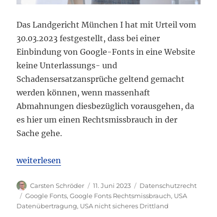
Das Landgericht München I hat mit Urteil vom
30.03.2023 festgestellt, dass bei einer
Einbindung von Google-Fonts in eine Website
keine Unterlassungs- und
Schadensersatzansprüche geltend gemacht
werden können, wenn massenhaft
Abmahnungen diesbezüglich vorausgehen, da
es hier um einen Rechtsmissbrauch in der
Sache gehe.
„LG München: Kein Unterlassungs- und Schadenser
weiterlesen
Autor
Veröffentlicht
Kategorien
Carsten Schröder
11. Juni 2023
Datenschutzrecht
am
Schlagwörter
Google Fonts
,
Google Fonts Rechtsmissbrauch
,
USA
Datenübertragung
,
USA nicht sicheres Drittland