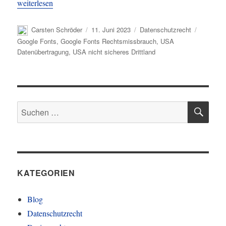
„LG München: Kein Unterlassungs- und Schadensersatzanspruch 
weiterlesen
Autor
Veröffentlicht
Kategorien
Schlagwö
Carsten Schröder
11. Juni 2023
Datenschutzrecht
am
Google Fonts
,
Google Fonts Rechtsmissbrauch
,
USA
Datenübertragung
,
USA nicht sicheres Drittland
SU
Suchen
nach:
KATEGORIEN
Blog
Datenschutzrecht