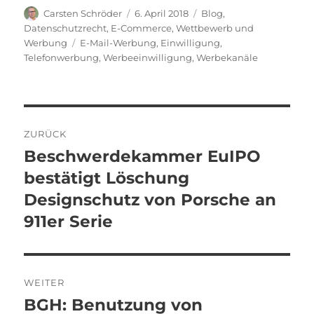
Autor
Veröffentlicht
Kategorien
Carsten Schröder
6. April 2018
Blog
,
am
Datenschutzrecht
,
E-Commerce
,
Wettbewerb und
Schlagwörter
Werbung
E-Mail-Werbung
,
Einwilligung
,
Telefonwerbung
,
Werbeeinwilligung
,
Werbekanäle
Beitragsnavigation
ZURÜCK
Beschwerdekammer EuIPO
Vorheriger
Beitrag:
bestätigt Löschung
Designschutz von Porsche an
911er Serie
WEITER
BGH: Benutzung von
Nächster