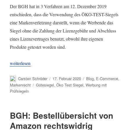
Der BGH hat in 3 Verfahren am 12. Dezember 2019
entschieden, dass die Verwendung des ÖKO-TEST-Siegels
eine Markenverletzung darstellt, wenn die Werbende das
Siegel ohne die Zahlung der Lizenzgebühr und Abschluss
eines Lizenzvertrages benutzt, obwohl ihre eigenen
Produkte getestet worden sind.
„BGH: Benutzung des „ÖKO-TEST-Siegel“ ohne Zahlung Lizenz
weiterlesen
Autor
Veröffentlicht
Kategorien
Carsten Schröder
17. Februar 2020
Blog
,
E-Commerce
,
am
Schlagwörter
Markenrecht
Gütesiegel
,
Öko Test Siegel
,
Werbung mit
Prüfsiegeln
BGH: Bestellübersicht von
Amazon rechtswidrig