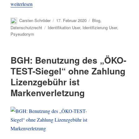
„Datenschutzbehörde Österreich: Unzulässige Forderung nach Ide
weiterlesen
Autor
Veröffentlicht
Kategorien
Carsten Schröder
17. Februar 2020
Blog
,
am
Schlagwörter
Datenschutzrecht
Identifikation User
,
Identifizierung User
,
Psyeudonym
BGH: Benutzung des „ÖKO-
TEST-Siegel“ ohne Zahlung
Lizenzgebühr ist
Markenverletzung