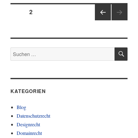
Seitennummerierung
SEITE
2
VOR
der
HERI
GE
Beiträge
SEIT
E
SU
Suchen
nach:
KATEGORIEN
Blog
Datenschutzrecht
Designrecht
Domainrecht