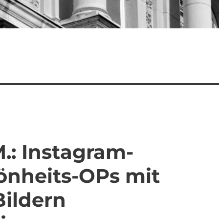
.: Instagram-
önheits-OPs mit
ildern