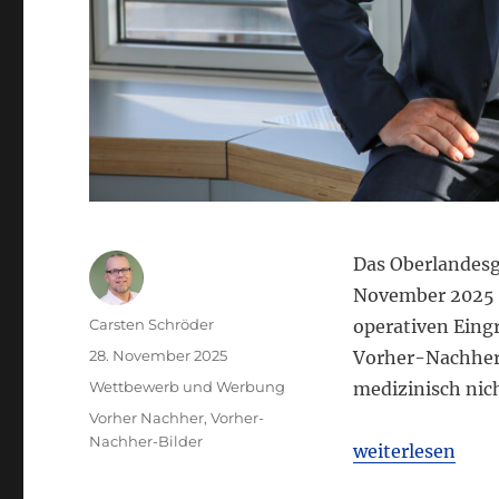
Das Oberlandesg
November 2025 e
Autor
Carsten Schröder
operativen Eing
Veröffentlicht
28. November 2025
Vorher-Nachher-
am
Kategorien
Wettbewerb und Werbung
medizinisch nicht
Schlagwörter
Vorher Nachher
,
Vorher-
Nachher-Bilder
„OLG Frankfurt 
weiterlesen