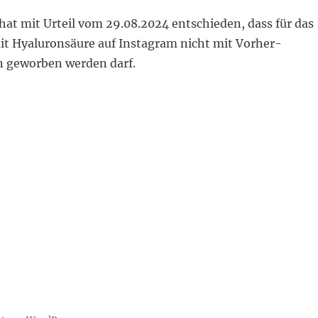
t mit Urteil vom 29.08.2024 entschieden, dass für das
it Hyaluronsäure auf Instagram nicht mit Vorher-
 geworben werden darf.
tagram-Werbung mit Vorher-Nachher-Bildern für Unter