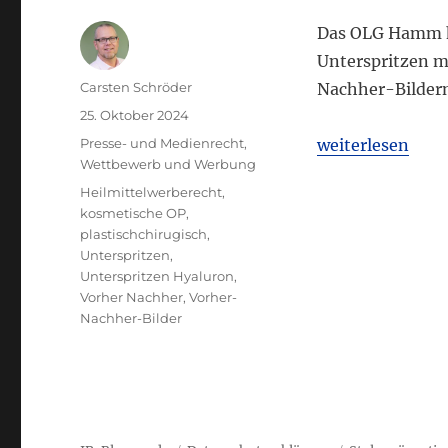
Das OLG Hamm ha
Unterspritzen m
Autor
Carsten Schröder
Nachher-Bildern
Veröffentlicht
25. Oktober 2024
am
Kategorien
„OLG Hamm: Ins
Presse- und Medienrecht
,
weiterlesen
Wettbewerb und Werbung
Schlagwörter
Heilmittelwerberecht
,
kosmetische OP
,
plastischchirugisch
,
Unterspritzen
,
Unterspritzen Hyaluron
,
Vorher Nachher
,
Vorher-
Nachher-Bilder