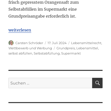
frisch gepresstem Orangensaft zum
Selbstabfüllen im Supermarkt eine
Grundpreisangabe erforderlich ist.
„OLG Karlsruhe: Pflicht zur Grundpreisangabe auch
weiterlesen
Autor
Veröffentlicht
Kategorien
Carsten Schröder
17. Juli 2024
Lebensmittelrecht
,
am
Schlagwörter
Wettbewerb und Werbung
Grundpreis
,
Lebensmittel
,
selbst abfüllen
,
Selbstabfüllung
,
Supermarkt
SU
Suchen
nach: