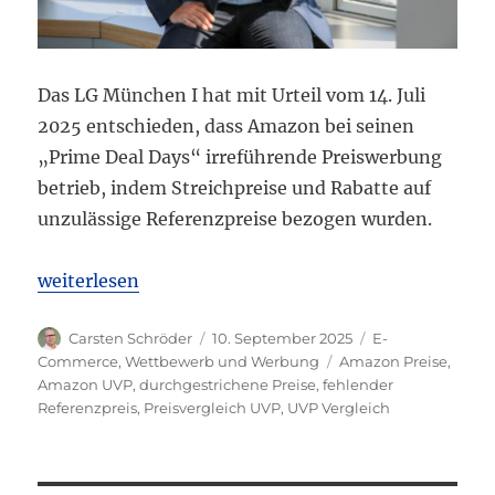
Das LG München I hat mit Urteil vom 14. Juli
2025 entschieden, dass Amazon bei seinen
„Prime Deal Days“ irreführende Preiswerbung
betrieb, indem Streichpreise und Rabatte auf
unzulässige Referenzpreise bezogen wurden.
„LG München I: Durchgestrichene Preise und Rabat
weiterlesen
Autor
Veröffentlicht
Kategorien
Carsten Schröder
10. September 2025
E-
am
Schlagwörter
Commerce
,
Wettbewerb und Werbung
Amazon Preise
,
Amazon UVP
,
durchgestrichene Preise
,
fehlender
Referenzpreis
,
Preisvergleich UVP
,
UVP Vergleich