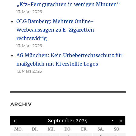
„Kfz-Ferngutachten in wenigen Minuten“
13. März 2026
OLG Bamberg: Mehrere Online-
Werbeaussagen zu E-Zigaretten
rechtswidrig
13. März 2026
AG München: Kein Urheberrechtsschutz für
maßgeblich mit KI erstellte Logos
13. März 2026
ARCHIV
<
>
September 2025
▼
MO.
DI.
MI.
DO.
FR.
SA.
SO.