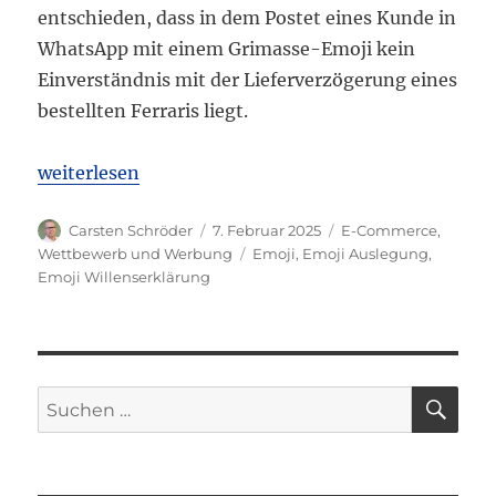
entschieden, dass in dem Postet eines Kunde in
WhatsApp mit einem Grimasse-Emoji kein
Einverständnis mit der Lieferverzögerung eines
bestellten Ferraris liegt.
„OLG München: Posten Grimasse-Emojis in WhatsAp
weiterlesen
Autor
Veröffentlicht
Kategorien
Carsten Schröder
7. Februar 2025
E-Commerce
,
am
Schlagwörter
Wettbewerb und Werbung
Emoji
,
Emoji Auslegung
,
Emoji Willenserklärung
SU
Suchen
nach: