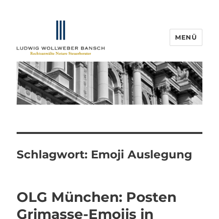
MENÜ
IP-Blogger.de
Schlagwort:
Emoji Auslegung
OLG München: Posten
Grimasse-Emojis in