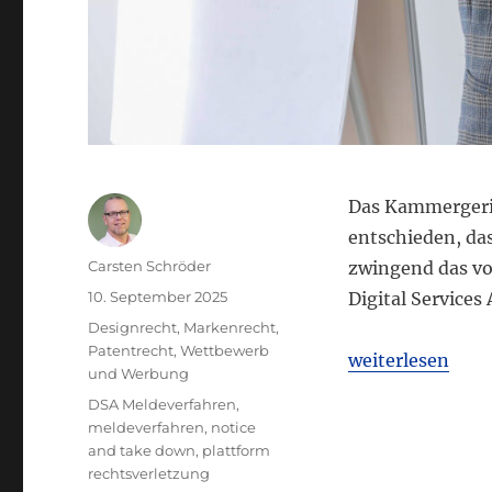
Das Kammergeric
entschieden, das
Autor
Carsten Schröder
zwingend das vo
Veröffentlicht
10. September 2025
Digital Services
am
Kategorien
Designrecht
,
Markenrecht
,
Patentrecht
,
Wettbewerb
„KG Berlin: Kei
weiterlesen
und Werbung
Schlagwörter
DSA Meldeverfahren
,
meldeverfahren
,
notice
and take down
,
plattform
rechtsverletzung