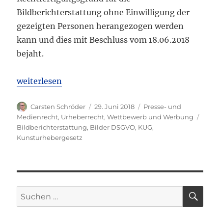
Bildberichterstattung ohne Einwilligung der
gezeigten Personen herangezogen werden
kann und dies mit Beschluss vom 18.06.2018
bejaht.
„OLG Köln: KUG gilt für Bildberichterstattung auc
weiterlesen
Autor
Veröffentlicht
Kategorien
Carsten Schröder
29. Juni 2018
Presse- und
am
Schla
Medienrecht
,
Urheberrecht
,
Wettbewerb und Werbung
Bildberichterstattung
,
Bilder DSGVO
,
KUG
,
Kunsturhebergesetz
SU
Suchen
nach: