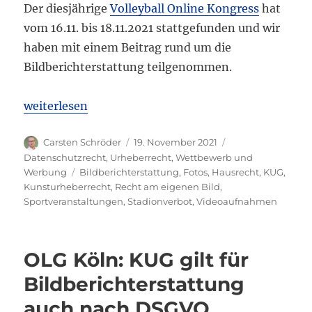
Der diesjährige
Volleyball Online Kongress
hat
vom 16.11. bis 18.11.2021 stattgefunden und wir
haben mit einem Beitrag rund um die
Bildberichterstattung teilgenommen.
„Bildberichterstattung von Sportveranstaltungen –
weiterlesen
Autor
Veröffentlicht
Kategorien
Carsten Schröder
19. November 2021
am
Datenschutzrecht
,
Urheberrecht
,
Wettbewerb und
Schlagwörter
Werbung
Bildberichterstattung
,
Fotos
,
Hausrecht
,
KUG
,
Kunsturheberrecht
,
Recht am eigenen Bild
,
Sportveranstaltungen
,
Stadionverbot
,
Videoaufnahmen
OLG Köln: KUG gilt für
Bildberichterstattung
auch nach DSGVO