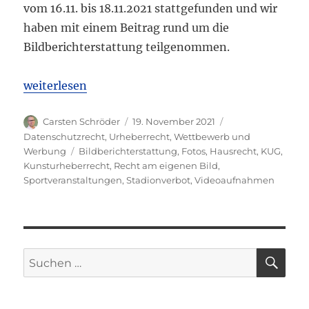
vom 16.11. bis 18.11.2021 stattgefunden und wir
haben mit einem Beitrag rund um die
Bildberichterstattung teilgenommen.
„Bildberichterstattung von Sportveranstaltungen –
weiterlesen
Autor
Veröffentlicht
Kategorien
Carsten Schröder
19. November 2021
am
Datenschutzrecht
,
Urheberrecht
,
Wettbewerb und
Schlagwörter
Werbung
Bildberichterstattung
,
Fotos
,
Hausrecht
,
KUG
,
Kunsturheberrecht
,
Recht am eigenen Bild
,
Sportveranstaltungen
,
Stadionverbot
,
Videoaufnahmen
SU
Suchen
nach: