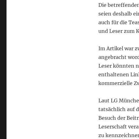
Die betreffende
seien deshalb ei
auch für die Tea
und Leser zum Kl
Im Artikel war z
angebracht worde
Leser könnten ni
enthaltenen Link
kommerzielle Zw
Laut LG München
tatsächlich auf 
Besuch der Beitr
Leserschaft vera
zu kennzeichne