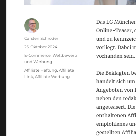
Das LG München 
Online-Teaser, 
Autor
Carsten Schröder
und zu kennzeic
Veröffentlicht
25. Oktober 2024
vorliegt. Dabei
am
Kategorien
E-Commerce
,
Wettbewerb
vorhanden sein.
und Werbung
Schlagwörter
Affiliate Haftung
,
Affiliate
Die Beklagten be
Link
,
Affiliate Werbung
handelt sich um
Angeboten von D
neben den redak
angeteasert. Di
enthaltenen Affi
empfohlenes und
gestellten Affil