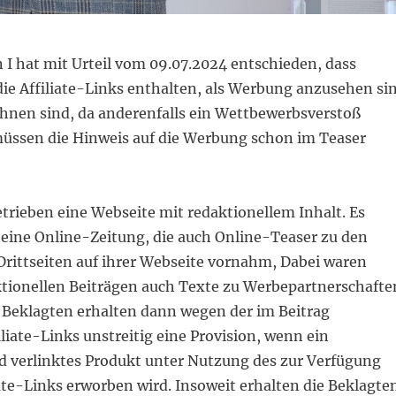
I hat mit Urteil vom 09.07.2024 entschieden, dass
die Affiliate-Links enthalten, als Werbung anzusehen si
hnen sind, da anderenfalls ein Wettbewerbsverstoß
 müssen die Hinweis auf die Werbung schon im Teaser
trieben eine Webseite mit redaktionellem Inhalt. Es
 eine Online-Zeitung, die auch Online-Teaser zu den
rittseiten auf ihrer Webseite vornahm, Dabei waren
tionellen Beiträgen auch Texte zu Werbepartnerschafte
e Beklagten erhalten dann wegen der im Beitrag
liate-Links unstreitig eine Provision, wenn ein
1
1
1
2
2
2
1
1
1
1
1
2
2
2
2
2
3
3
3
1
1
1
4
2
4
4
2
2
3
3
3
3
3
1
1
1
1
1
5
2
4
2
2
4
5
2
4
2
5
4
4
3
3
3
1
 verlinktes Produkt unter Nutzung des zur Verfügung
6
6
6
8
5
7
5
5
2
7
8
5
7
5
8
4
2
7
7
3
3
3
9
6
6
6
9
6
6
9
8
7
8
8
4
4
5
8
7
7
8
4
3
3
10
10
10
9
9
9
6
9
9
7
8
7
7
4
7
5
7
5
4
8
8
5
10
10
10
10
10
11
11
11
9
6
6
9
9
6
8
8
8
5
8
8
7
5
12
10
12
12
10
10
11
11
11
11
11
9
9
9
6
9
9
6
7
7
8
7
iate-Links erworben wird. Insoweit erhalten die Beklagte