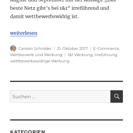
beste Netz gibt’s bei 1&1“ irreführend und
damit wettbewerbswidrig ist.
„OLG Köln: Werbung „ Das beste Netz“ von 1&1 ist
weiterlesen
Autor
Veröffentlicht
Kategorien
Carsten Schröder
21. Oktober 2017
E-Commerce
,
am
Schlagwörter
Wettbewerb und Werbung
1&1 Werbung
,
Irreführung
,
wettbewerbswidrige Werbung
SU
Suchen
nach:
KATEGORIEN