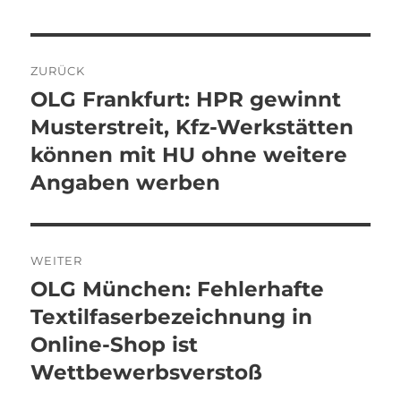
Beitragsnavigation
ZURÜCK
OLG Frankfurt: HPR gewinnt
Vorheriger
Beitrag:
Musterstreit, Kfz-Werkstätten
können mit HU ohne weitere
Angaben werben
WEITER
OLG München: Fehlerhafte
Nächster
Beitrag:
Textilfaserbezeichnung in
Online-Shop ist
Wettbewerbsverstoß