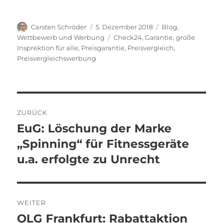
Autor
Veröffentlicht
Kategorien
Carsten Schröder
5. Dezember 2018
Blog
,
am
Schlagwörter
Wettbewerb und Werbung
Check24
,
Garantie
,
große
Insprektion für alle
,
Preisgarantie
,
Preisvergleich
,
Preisvergleichswerbung
Beitragsnavigation
ZURÜCK
EuG: Löschung der Marke
Vorheriger
Beitrag:
„Spinning“ für Fitnessgeräte
u.a. erfolgte zu Unrecht
WEITER
OLG Frankfurt: Rabattaktion
Nächster