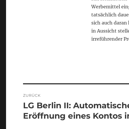
Werbemittel ein
tatsächlich daue
sich auch daran
in Aussicht ste
irreführender Pr
Beitragsnavigation
ZURÜCK
LG Berlin II: Automatisc
Vorheriger
Beitrag:
Eröffnung eines Kontos 