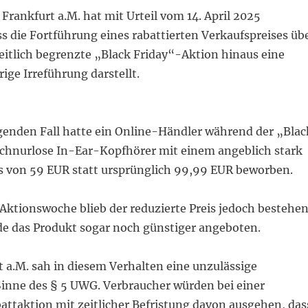
Frankfurt a.M. hat mit Urteil vom 14. April 2025
s die Fortführung eines rabattierten Verkaufspreises üb
eitlich begrenzte „Black Friday“-Aktion hinaus eine
ge Irreführung darstellt.
genden Fall hatte ein Online-Händler während der „Blac
chnurlose In-Ear-Kopfhörer mit einem angeblich stark
is von 59 EUR statt ursprünglich 99,99 EUR beworben.
Aktionswoche blieb der reduzierte Preis jedoch bestehe
de das Produkt sogar noch günstiger angeboten.
 a.M. sah in diesem Verhalten eine unzulässige
1
1
1
2
2
2
1
1
1
1
1
2
2
2
2
2
3
3
3
1
1
1
4
2
4
4
2
2
3
3
3
3
3
1
1
1
1
1
5
2
4
2
2
4
5
2
4
2
5
4
4
3
3
3
1
Sinne des § 5 UWG. Verbraucher würden bei einer
6
6
6
8
5
7
5
5
2
7
8
5
7
5
8
4
2
7
7
3
3
3
9
6
6
6
9
6
6
9
8
7
8
8
4
4
5
8
7
7
8
4
3
3
10
10
10
9
9
9
6
9
9
7
8
7
7
4
7
5
7
5
4
8
8
5
10
10
10
10
10
11
11
11
9
6
6
9
9
6
8
8
8
5
8
8
7
5
12
10
12
12
10
10
11
11
11
11
11
9
9
9
6
9
9
6
7
7
8
7
ttaktion mit zeitlicher Befristung davon ausgehen, das