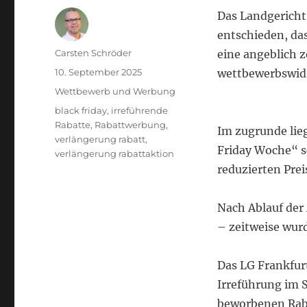
Das Landgericht 
entschieden, das
Autor
Carsten Schröder
eine angeblich z
Veröffentlicht
10. September 2025
wettbewerbswidri
am
Kategorien
Wettbewerb und Werbung
Schlagwörter
black friday
,
irreführende
Rabatte
,
Rabattwerbung
,
Im zugrunde lie
verlängerung rabatt
,
Friday Woche“ s
verlängerung rabattaktion
reduzierten Pre
Nach Ablauf der 
– zeitweise wur
Das LG Frankfurt
Irreführung im 
beworbenen Raba