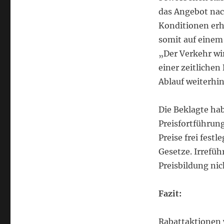
das Angebot nac
Konditionen erhä
somit auf einem 
„Der Verkehr wi
einer zeitliche
Ablauf weiterhin
Die Beklagte ha
Preisfortführun
Preise frei fest
Gesetze. Irrefüh
Preisbildung nic
Fazit:
Rabattaktionen w