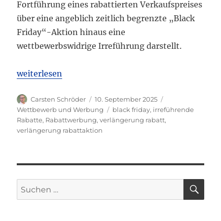
Fortführung eines rabattierten Verkaufspreises
über eine angeblich zeitlich begrenzte „Black
Friday“-Aktion hinaus eine
wettbewerbswidrige Irreführung darstellt.
„LG Frankfurt a.M.: Irreführende Rabattpreise bei
weiterlesen
Autor
Veröffentlicht
Kategorien
Carsten Schröder
10. September 2025
am
Schlagwörter
Wettbewerb und Werbung
black friday
,
irreführende
Rabatte
,
Rabattwerbung
,
verlängerung rabatt
,
verlängerung rabattaktion
SU
Suchen
nach: