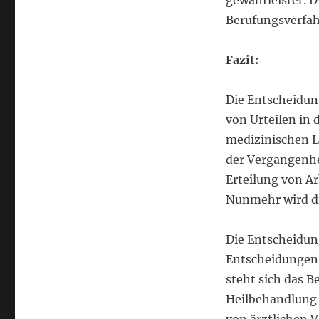
gewährleistet. D
Berufungsverfah
Fazit:
Die Entscheidun
von Urteilen in 
medizinischen Le
der Vergangenhei
Erteilung von A
Nunmehr wird d
Die Entscheidung
Entscheidungen,
steht sich das B
Heilbehandlung 