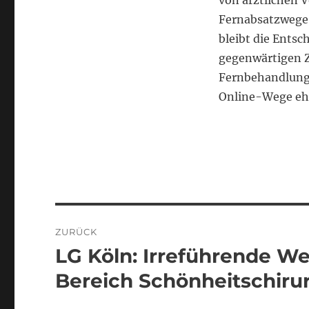
von ärztlichen 
Fernabsatzwege 
bleibt die Ents
gegenwärtigen Z
Fernbehandlung 
Online-Wege eher
Beitragsnavigation
ZURÜCK
LG Köln: Irreführende W
Vorheriger
Beitrag:
Bereich Schönheitschiru