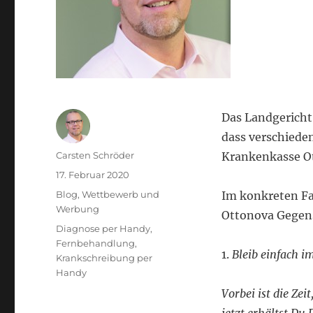
Das Landgericht
dass verschiede
Autor
Carsten Schröder
Krankenkasse Ot
Veröffentlicht
17. Februar 2020
am
Kategorien
Blog
,
Wettbewerb und
Im konkreten Fa
Werbung
Ottonova Gegens
Schlagwörter
Diagnose per Handy
,
Fernbehandlung
,
1.
Bleib einfach i
Krankschreibung per
Handy
Vorbei ist die Ze