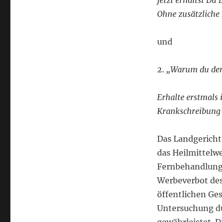
jetzt erhältst Du
Ohne zusätzliche 
und
2.
„Warum du den 
Erhalte erstmals
Krankschreibung 
Das Landgericht
das Heilmittelw
Fernbehandlung u
Werbeverbot des
öffentlichen Ge
Untersuchung du