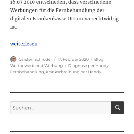
16.07.2019 entschieden, dass verschiedene
Werbungen für die Fernbehandlung der
digitalen Krankenkasse Ottonova rechtwidrig
ist.
„Landgericht München I: Werbung für ärztliche Fe
weiterlesen
Autor
Veröffentlicht
Kategorien
Carsten Schröder
17. Februar 2020
Blog
,
am
Schlagwörter
Wettbewerb und Werbung
Diagnose per Handy
,
Fernbehandlung
,
Krankschreibung per Handy
SU
Suchen
nach: