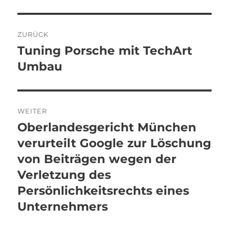
Beitragsnavigation
ZURÜCK
Tuning Porsche mit TechArt
Vorheriger
Beitrag:
Umbau
WEITER
Oberlandesgericht München
Nächster
Beitrag:
verurteilt Google zur Löschung
von Beiträgen wegen der
Verletzung des
Persönlichkeitsrechts eines
Unternehmers