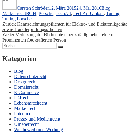
am
Carsten Schröder
12. März 2015
24. Mai 2016
Blog
,
Schlagwörter
Markenrecht
BGH
,
Porsche
,
TechArt
,
TechArt Umbau
,
Tuning
,
Tuning Porsche
Beitragsnavigation
Vorheriger
Zurück
Kennzeichnungspflichten für Elektro- und Elektronikgeräte
Beitrag:
sowie Händlerprüfungspflichten
Nächster
Weiter
Verletzung der Bildrechte einer zufällig neben einem
Beitrag:
Prominenten fotografierten Person
Suchen
Suchen
nach:
Kategorien
Blog
Datenschutzrecht
Designrecht
Domainrecht
E-Commerce
IT-Recht
Lebensmittelrecht
Markenrecht
Patentrecht
Presse- und Medienrecht
Urheberrecht
Wettbewerb und Werbung