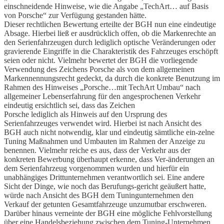
einschneidende Hinweise, wie die Angabe „TechArt… auf Basis
von Porsche“ zur Verfügung gestanden hätte.
Dieser rechtlichen Bewertung erteilte der BGH nun eine eindeutige
Absage. Hierbei ließ er ausdrücklich offen, ob die Markenrechte an
den Serienfahrzeugen durch lediglich optische Veränderungen oder
gravierende Eingriffe in die Charakteristik des Fahrzeuges erschöpft
seien oder nicht. Vielmehr bewertet der BGH die vorliegende
Verwendung des Zeichens Porsche als von dem allgemeinen
Markennennungsrecht gedeckt, da durch die konkrete Benutzung im
Rahmen des Hinweises „Porsche…mit TechArt Umbau“ nach
allgemeiner Lebenserfahrung für den angesprochenen Verkehr
eindeutig ersichtlich sei, dass das Zeichen
Porsche lediglich als Hinweis auf den Ursprung des
Serienfahrzeuges verwendet wird. Hierbei ist nach Ansicht des
BGH auch nicht notwendig, klar und eindeutig sämtliche ein-zelne
Tuning Maßnahmen und Umbauten im Rahmen der Anzeige zu
benennen. Vielmehr reiche es aus, dass der Verkehr aus der
konkreten Bewerbung überhaupt erkenne, dass Ver-änderungen an
dem Serienfahrzeug vorgenommen wurden und hierfür ein
unabhängiges Drittunternehmen verantwortlich sei. Eine andere
Sicht der Dinge, wie noch das Berufungs-gericht geäußert hatte,
würde nach Ansicht des BGH dem Tuningunternehmen den
Verkauf der getunten Gesamtfahrzeuge unzumutbar erschweren.
Darüber hinaus verneinte der BGH eine mögliche Fehlvorstellung
über eine Handelsbeziehung zwischen dem Tuning-Unternehmen