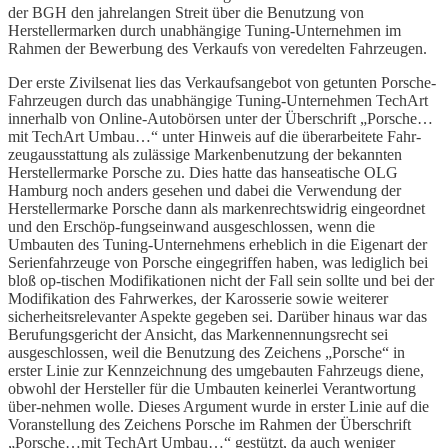
der BGH den jahrelangen Streit über die Benutzung von
Herstellermarken durch unabhängige Tuning-Unternehmen im
Rahmen der Bewerbung des Verkaufs von veredelten Fahrzeugen.
Der erste Zivilsenat lies das Verkaufsangebot von getunten Porsche-
Fahrzeugen durch das unabhängige Tuning-Unternehmen TechArt
innerhalb von Online-Autobörsen unter der Überschrift „Porsche…
mit TechArt Umbau…“ unter Hinweis auf die überarbeitete Fahr-
zeugausstattung als zulässige Markenbenutzung der bekannten
Herstellermarke Porsche zu.
Dies hatte das hanseatische OLG
Hamburg noch anders gesehen und dabei die Verwendung der
Herstellermarke Porsche dann als markenrechtswidrig eingeordnet
und den Erschöp-fungseinwand ausgeschlossen, wenn die
Umbauten des Tuning-Unternehmens erheblich in die Eigenart der
Serienfahrzeuge von Porsche eingegriffen haben, was lediglich bei
bloß op-tischen Modifikationen nicht der Fall sein sollte und bei der
Modifikation des Fahrwerkes, der Karosserie sowie weiterer
sicherheitsrelevanter Aspekte gegeben sei. Darüber hinaus war das
Berufungsgericht der Ansicht, das Markennennungsrecht sei
ausgeschlossen, weil die Benutzung des Zeichens „Porsche“ in
erster Linie zur Kennzeichnung des umgebauten Fahrzeugs diene,
obwohl der Hersteller für die Umbauten keinerlei Verantwortung
über-nehmen wolle. Dieses Argument wurde in erster Linie auf die
Voranstellung des Zeichens Porsche im Rahmen der Überschrift
„Porsche…mit TechArt Umbau…“ gestützt, da auch weniger