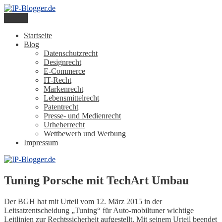
Zum
Inhalt
Menü
IP-Blogger.de
Ein Blog von Heinrich-Partner-Rechtsanwälte
springen
Startseite
Blog
Datenschutzrecht
Designrecht
E-Commerce
IT-Recht
Markenrecht
Lebensmittelrecht
Patentrecht
Presse- und Medienrecht
Urheberrecht
Wettbewerb und Werbung
Impressum
Tuning Porsche mit TechArt Umbau
Der BGH hat mit Urteil vom 12. März 2015 in der
Leitsatzentscheidung „Tuning“ für Auto-mobiltuner wichtige
Leitlinien zur Rechtssicherheit aufgestellt. Mit seinem Urteil beendet