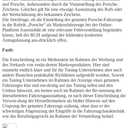
und Porsche, insbesondere durch die Voranstellung des Porsche-
Zeichens. Gleiches gilt für eine etwaige Ausnutzung des Rufs oder
der Wertschätzung des bekannten Zeichens.
Die Streitfrage, ob die Einstellung der getunten Porsche-Fahrzeuge
in die Rubrik „Porsche“ als Markenfahrzeuge bei der Online-
Plattform Automobile.de eine relevante Fehlvorstellung begründen
könne, ließ der BGH aufgrund der fehlenden konkreten
Antragsfassung aus-drücklich offen.
Fazit:
Die Entscheidung ist ein Meilenstein im Rahmen der Werbung und
des Verkaufs von verän-derten Markenprodukten. Hier sind
nunmehr endlich klare und für die Tuning-Unternehmen aber auch
andere Branchen praktikable Richtlinien aufgestellt worden. Soweit
ein Tuning Unternehmen im Rahmen der Anzeige eines getunten
Fahrzeuges klar und ein-deutig auf das Tuning selbst und den
Umbau hinweist, am besten noch im Rahmen der Be-nennung der
überarbeiteten Fahrzeugausstattung, ist nach dieser Entscheidung die
Verwen-dung der Herstellermarken als bloßer Hinweis auf den
Ursprung des getunten Fahrzeugs zulässig, ohne dass er der
schwierigen Abgrenzung der Eingriffe in die Fahrzeugcharakteristik
wie das Berufungsgericht im Rahmen der Verurteilung bedarf.
Autor
Veröffentlicht
Kategorien