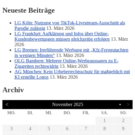
Neueste Beiträge
LG Köln: Nutzung von TikTok-Livestream-Ausschnitt als
Parodie zulässig
13. März 2026
LG Frankfurt: Aufklärung und Infos über Online-
Kundenbewertungen müssen gleichzeitig erfolgen
13. März
2026
LG Bremen: Irreführende Werbung mit „Kfz-Ferngutachten
in wenigen Minuten“
13. März 2026
OLG Bamberg: Mehrere Online-Werbeaussagen zu E-
Zigaretten rechtswidrig
13. März 2026
AG München: Kein Urheberrechtsschutz für maßgeblich mit
KI erstellte Logos
13. März 2026
Archiv
<
>
November 2025
▼
MO.
DI.
MI.
DO.
FR.
SA.
SO.
1
2
3
4
5
6
7
8
9