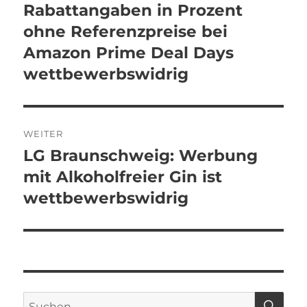
Rabattangaben in Prozent
ohne Referenzpreise bei
Amazon Prime Deal Days
wettbewerbswidrig
WEITER
LG Braunschweig: Werbung
Nächster
Beitrag:
mit Alkoholfreier Gin ist
wettbewerbswidrig
SU
Suchen