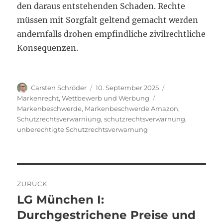
den daraus entstehenden Schaden. Rechte
müssen mit Sorgfalt geltend gemacht werden
andernfalls drohen empfindliche zivilrechtliche
Konsequenzen.
Autor
Veröffentlicht
Kategorien
Carsten Schröder
10. September 2025
am
Schlagwörter
Markenrecht
,
Wettbewerb und Werbung
Markenbeschwerde
,
Markenbeschwerde Amazon
,
Schutzrechtsverwarniung
,
schutzrechtsverwarnung
,
unberechtigte Schutzrechtsverwarnung
Beitragsnavigation
ZURÜCK
LG München I:
Vorheriger
Beitrag:
Durchgestrichene Preise und