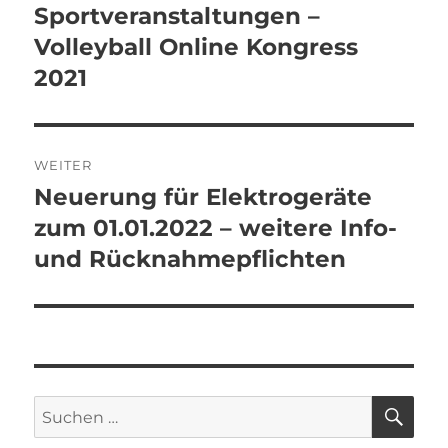
Beitrag:
Sportveranstaltungen –
Volleyball Online Kongress
2021
WEITER
Neuerung für Elektrogeräte
Nächster
Beitrag:
zum 01.01.2022 – weitere Info-
und Rücknahmepflichten
SU
Suchen
nach: