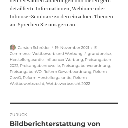
den relevanten Änderungen und bieten gern
detaillierte Informationen, Webinare oder
Inhouse-Seminare zu den einzelnen Themen
an. Sprechen Sie uns gern an.
Autor
Veröffentlicht
Kategorien
Carsten Schröder
19. November 2021
E-
am
Schlagwörter
Commerce
,
Wettbewerb und Werbung
grundpreise
,
Herstellergarantie
,
Influencer Werbung
,
Preisangaben
2022
,
Preisangabennovelle
,
Preisangabenverordnung
,
PreisangabenVO
,
Reform Gewerbeordnung
,
Reform
GewO
,
Reform Herstellergarantie
,
Reform
Wettbewerbsrecht
,
Wettbewerbsrecht 2022
Beitragsnavigation
ZURÜCK
Bildberichterstattung von
Vorheriger