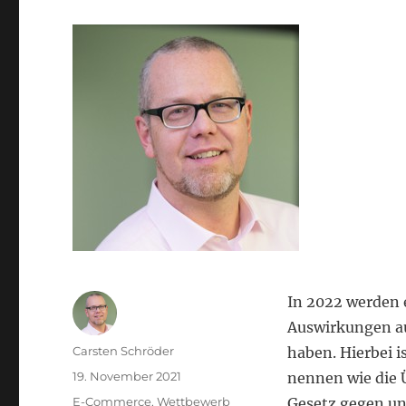
In 2022 werden e
Auswirkungen a
Autor
Carsten Schröder
haben. Hierbei 
Veröffentlicht
19. November 2021
nennen wie die 
am
Kategorien
E-Commerce
,
Wettbewerb
Gesetz gegen un