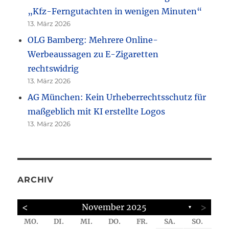
„Kfz-Ferngutachten in wenigen Minuten“
13. März 2026
OLG Bamberg: Mehrere Online-
Werbeaussagen zu E-Zigaretten
rechtswidrig
13. März 2026
AG München: Kein Urheberrechtsschutz für
maßgeblich mit KI erstellte Logos
13. März 2026
ARCHIV
<
>
November 2025
▼
MO.
DI.
MI.
DO.
FR.
SA.
SO.