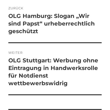
Beitragsnavigation
ZURÜCK
OLG Hamburg: Slogan „Wir
Vorheriger
Beitrag:
sind Papst“ urheberrechtlich
geschützt
WEITER
OLG Stuttgart: Werbung ohne
Nächster
Beitrag:
Eintragung in Handwerksrolle
für Notdienst
wettbewerbswidrig