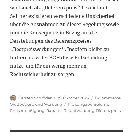
wird auch als „Referenzpreis“ bezeichnet.
Seither existieren verschiedene Unsicherheit
über die Ausnahmen zu dieser Regelung sowie
nun die Konsequenz in Bezug auf die
Darstellungen des Referenzpreises
„Bestpreiswerbungen“. Insofern bleibt zu
hoffen, dass der BGH diese Entscheidung
nutzt, um für ein wenig mehr an
Rechtssicherheit zu sorgen.
Autor
Veröffentlicht
Kategorien
Carsten Schröder
25. Oktober 2024
E-Commerce
,
am
Schlagwörter
Wettbewerb und Werbung
Preisangabenreform
,
Preisermäßigung
,
Rabatte
,
Rabattwerbung
,
Rferenzpreis