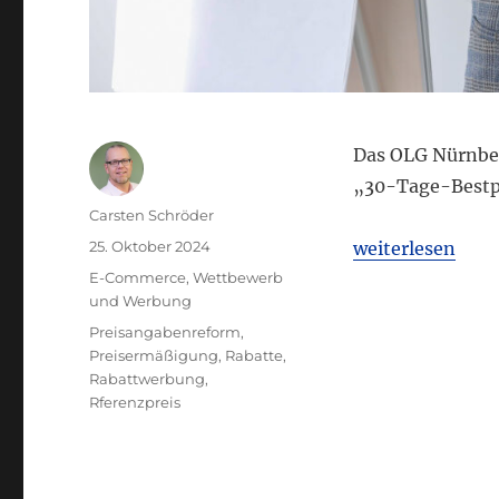
Das OLG Nürnber
„30-Tage-Bestpr
Autor
Carsten Schröder
Veröffentlicht
„OLG Nürnberg:
25. Oktober 2024
weiterlesen
am
Kategorien
E-Commerce
,
Wettbewerb
und Werbung
Schlagwörter
Preisangabenreform
,
Preisermäßigung
,
Rabatte
,
Rabattwerbung
,
Rferenzpreis