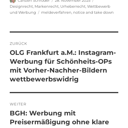
Carsten Schröder
28. November 2025
am
Designrecht
,
Markenrecht
,
Urheberrecht
,
Wettbewerb
Schlagwörter
und Werbung
meldeverfahren
,
notice and take down
Beitragsnavigation
ZURÜCK
OLG Frankfurt a.M.: Instagram-
Vorheriger
Beitrag:
Werbung für Schönheits-OPs
mit Vorher-Nachher-Bildern
wettbewerbswidrig
WEITER
BGH: Werbung mit
Nächster
Beitrag:
Preisermäßigung ohne klare