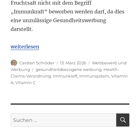
Fruchtsaft nicht mit dem Begriff
„Immunkraft“ beworben werden darf, da dies
eine unzulässige Gesundheitswerbung
darstellt.
„LG Lüneburg: Werbung mit „Immunkraft“ für Fruc
weiterlesen
Autor
Veröffentlicht
Kategorien
Carsten Schröder
13. März 2026
Wettbewerb und
am
Schlagwörter
Werbung
gesundheitsbezogene werbung
,
Health-
Claims-Verordnung
,
Immunkraft
,
Immunsystem
,
Vitamin
A
,
Vitamin C
SU
Suchen
nach: