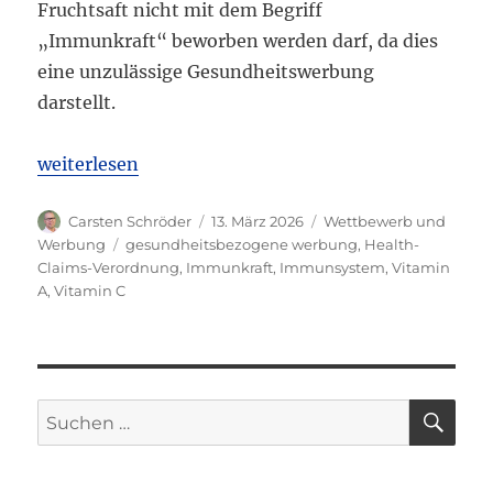
Fruchtsaft nicht mit dem Begriff
„Immunkraft“ beworben werden darf, da dies
eine unzulässige Gesundheitswerbung
darstellt.
„LG Lüneburg: Werbung mit „Immunkraft“ für Fruc
weiterlesen
Autor
Veröffentlicht
Kategorien
Carsten Schröder
13. März 2026
Wettbewerb und
am
Schlagwörter
Werbung
gesundheitsbezogene werbung
,
Health-
Claims-Verordnung
,
Immunkraft
,
Immunsystem
,
Vitamin
A
,
Vitamin C
SU
Suchen
nach: