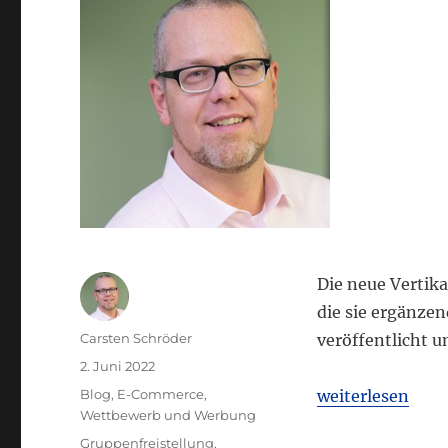
Die neue Vertik
die sie ergänze
Autor
Carsten Schröder
veröffentlicht un
Veröffentlicht
2. Juni 2022
am
Kategorien
„Neues EU-Vertri
Blog
,
E-Commerce
,
weiterlesen
Wettbewerb und Werbung
Schlagwörter
Gruppenfreistellung
,