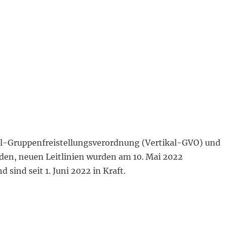
al-Gruppenfreistellungsverordnung (Vertikal-GVO) und
nden, neuen Leitlinien wurden am 10. Mai 2022
d sind seit 1. Juni 2022 in Kraft.
ebskartellrecht seit 1. Juni 2022 in Kraft!“