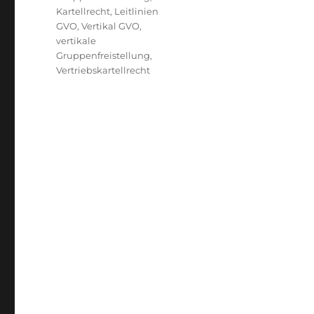
Kartellrecht
,
Leitlinien
GVO
,
Vertikal GVO
,
vertikale
Gruppenfreistellung
,
Vertriebskartellrecht