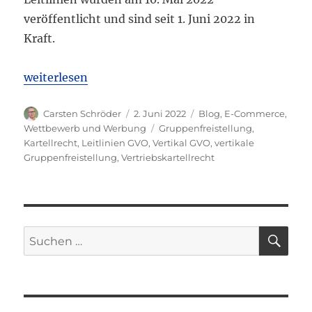
veröffentlicht und sind seit 1. Juni 2022 in
Kraft.
„Neues EU-Vertriebskartellrecht seit 1. Juni 2022 in
weiterlesen
Autor
Veröffentlicht
Kategorien
Carsten Schröder
2. Juni 2022
Blog
,
E-Commerce
,
am
Schlagwörter
Wettbewerb und Werbung
Gruppenfreistellung
,
Kartellrecht
,
Leitlinien GVO
,
Vertikal GVO
,
vertikale
Gruppenfreistellung
,
Vertriebskartellrecht
SU
Suchen
nach: