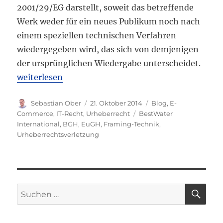
2001/29/EG darstellt, soweit das betreffende
Werk weder für ein neues Publikum noch nach
einem speziellen technischen Verfahren
wiedergegeben wird, das sich von demjenigen
der ursprünglichen Wiedergabe unterscheidet.
„Europäischer Gerichtshof: Framing stellt grundsät
weiterlesen
Autor
Veröffentlicht
Kategorien
Sebastian Ober
21. Oktober 2014
Blog
,
E-
am
Schlagwörter
Commerce
,
IT-Recht
,
Urheberrecht
BestWater
International
,
BGH
,
EuGH
,
Framing-Technik
,
Urheberrechtsverletzung
SU
Suchen
nach: