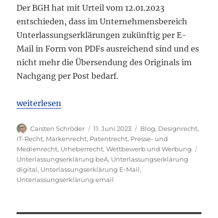
Der BGH hat mit Urteil vom 12.01.2023
entschieden, dass im Unternehmensbereich
Unterlassungserklärungen zukünftig per E-
Mail in Form von PDFs ausreichend sind und es
nicht mehr die Übersendung des Originals im
Nachgang per Post bedarf.
„BGH: Unterlassungserklärung von Unternehmen zu
weiterlesen
Autor
Veröffentlicht
Kategorien
Carsten Schröder
11. Juni 2023
Blog
,
Designrecht
,
am
IT-Recht
,
Markenrecht
,
Patentrecht
,
Presse- und
Schla
Medienrecht
,
Urheberrecht
,
Wettbewerb und Werbung
Unterlassungserklärung beA
,
Unterlassungserklärung
digital
,
Unterlassungserklärung E-Mail
,
Unterlassungserklärung email