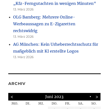
„Kfz-Ferngutachten in wenigen Minuten“
13. März 2026
OLG Bamberg: Mehrere Online-
Werbeaussagen zu E-Zigaretten
rechtswidrig
13. März 2026
AG München: Kein Urheberrechtsschutz für
maßgeblich mit KI erstellte Logos
13. März 2026
ARCHIV
<
>
Juni 2023
▼
MO.
DI.
MI.
DO.
FR.
SA.
SO.