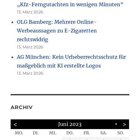
„Kfz-Ferngutachten in wenigen Minuten“
13. März 2026
OLG Bamberg: Mehrere Online-
Werbeaussagen zu E-Zigaretten
rechtswidrig
13. März 2026
AG München: Kein Urheberrechtsschutz für
maßgeblich mit KI erstellte Logos
13. März 2026
ARCHIV
<
>
Juni 2023
▼
MO.
DI.
MI.
DO.
FR.
SA.
SO.