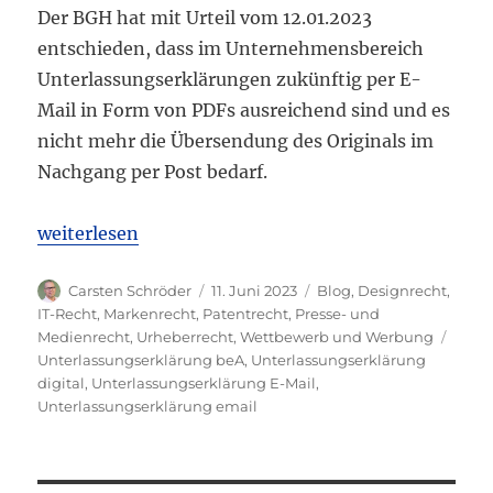
Der BGH hat mit Urteil vom 12.01.2023
entschieden, dass im Unternehmensbereich
Unterlassungserklärungen zukünftig per E-
Mail in Form von PDFs ausreichend sind und es
nicht mehr die Übersendung des Originals im
Nachgang per Post bedarf.
„BGH: Unterlassungserklärung von Unternehmen zu
weiterlesen
Autor
Veröffentlicht
Kategorien
Carsten Schröder
11. Juni 2023
Blog
,
Designrecht
,
am
IT-Recht
,
Markenrecht
,
Patentrecht
,
Presse- und
Schla
Medienrecht
,
Urheberrecht
,
Wettbewerb und Werbung
Unterlassungserklärung beA
,
Unterlassungserklärung
digital
,
Unterlassungserklärung E-Mail
,
Unterlassungserklärung email