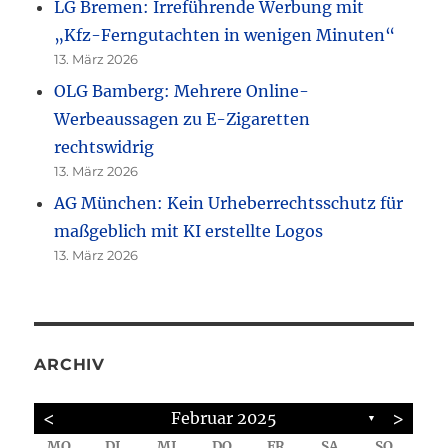
LG Bremen: Irreführende Werbung mit
„Kfz-Ferngutachten in wenigen Minuten“
13. März 2026
OLG Bamberg: Mehrere Online-
Werbeaussagen zu E-Zigaretten
rechtswidrig
13. März 2026
AG München: Kein Urheberrechtsschutz für
maßgeblich mit KI erstellte Logos
13. März 2026
ARCHIV
<
>
Februar 2025
▼
MO.
DI.
MI.
DO.
FR.
SA.
SO.