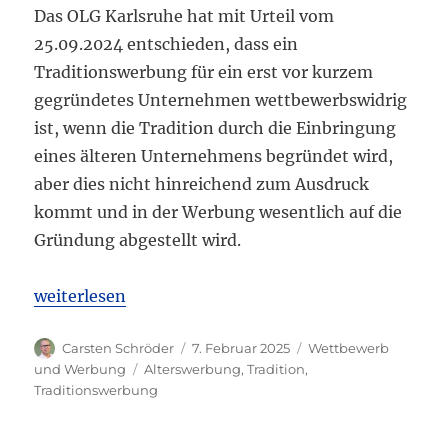
Das OLG Karlsruhe hat mit Urteil vom
25.09.2024 entschieden, dass ein
Traditionswerbung für ein erst vor kurzem
gegründetes Unternehmen wettbewerbswidrig
ist, wenn die Tradition durch die Einbringung
eines älteren Unternehmens begründet wird,
aber dies nicht hinreichend zum Ausdruck
kommt und in der Werbung wesentlich auf die
Gründung abgestellt wird.
„OLG Karlsruhe: Irreführende Traditionswerbung 
weiterlesen
Autor
Veröffentlicht
Kategorien
Carsten Schröder
7. Februar 2025
Wettbewerb
am
Schlagwörter
und Werbung
Alterswerbung
,
Tradition
,
Traditionswerbung