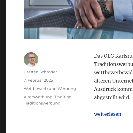
Das OLG Karlsru
Traditionswerbu
Autor
Carsten Schröder
wettbewerbswidri
Veröffentlicht
7. Februar 2025
älteren Unterne
am
Kategorien
Wettbewerb und Werbung
Ausdruck kommt 
Schlagwörter
Alterswerbung
,
Tradition
,
abgestellt wird.
Traditionswerbung
„OLG Karlsruhe:
weiterlesen