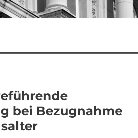
rreführende
ng bei Bezugnahme
salter