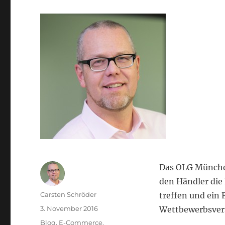
Das OLG München 
den Händler die
Autor
Carsten Schröder
treffen und ein
Veröffentlicht
3. November 2016
Wettbewerbsvers
am
Kategorien
Blog
,
E-Commerce
,