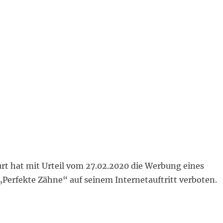
rt hat mit Urteil vom 27.02.2020 die Werbung eines
„Perfekte Zähne“ auf seinem Internetauftritt verboten.
 Werbung mit „Perfekte Zähne“ auf Zahnarzt Homepage