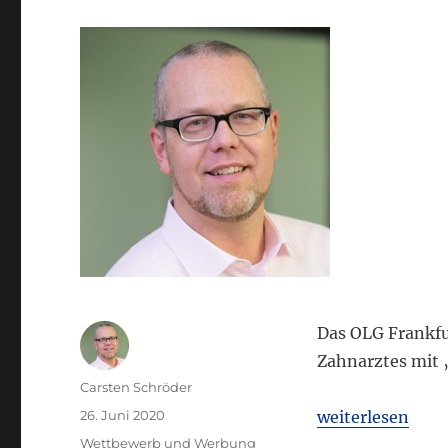
Das OLG Frankfu
Zahnarztes mit 
Autor
Carsten Schröder
Veröffentlicht
„OLG Frankfurt:
26. Juni 2020
weiterlesen
am
Kategorien
Wettbewerb und Werbung