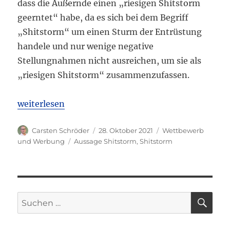
dass die Äußernde einen „riesigen Shitstorm
geerntet“ habe, da es sich bei dem Begriff
„Shitstorm“ um einen Sturm der Entrüstung
handele und nur wenige negative
Stellungnahmen nicht ausreichen, um sie als
„riesigen Shitstorm“ zusammenzufassen.
„OLG Frankfurt: Aussage „riesigen Shitstorm geern
weiterlesen
Autor
Veröffentlicht
Kategorien
Carsten Schröder
28. Oktober 2021
Wettbewerb
am
Schlagwörter
und Werbung
Aussage Shitstorm
,
Shitstorm
SU
Suchen
nach: