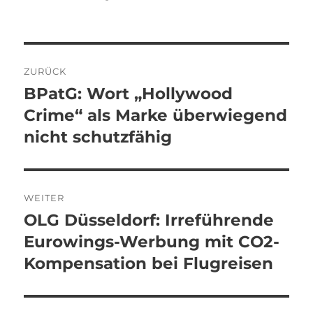
Beitragsnavigation
ZURÜCK
BPatG: Wort „Hollywood
Vorheriger
Beitrag:
Crime“ als Marke überwiegend
nicht schutzfähig
WEITER
OLG Düsseldorf: Irreführende
Nächster
Beitrag:
Eurowings-Werbung mit CO2-
Kompensation bei Flugreisen