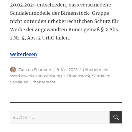
20.02.2025 entschieden, dass verschiedene
Sandalenmodelle der Birkenstock-Gruppe
nicht unter den urheberrechtlichen Schutz für
Werke der angewandten Kunst gemäß § 2 Abs.
1 Nr. 4, Abs. 2 UrhG fallen.
„BGH: Kein Urheberrechtsschutz für Birkenstock-S
weiterlesen
Autor
Veröffentlicht
Kategorien
Carsten Schröder
9. Mai 2025
Urheberrecht
,
am
Schlagwörter
Wettbewerb und Werbung
Birkenstock
,
Sandalen
,
Sandalen Urheberrecht
SU
Suchen
nach: