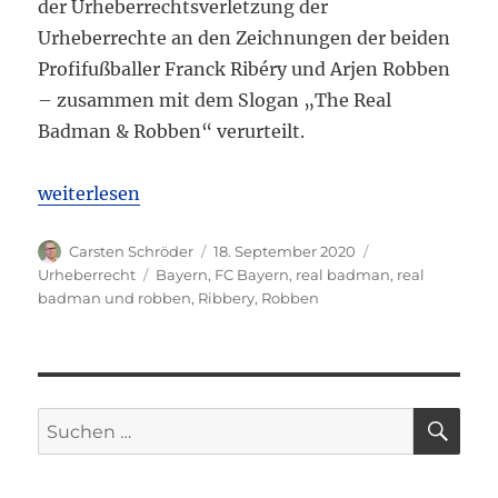
der Urheberrechtsverletzung der
Urheberrechte an den Zeichnungen der beiden
Profifußballer Franck Ribéry und Arjen Robben
– zusammen mit dem Slogan „The Real
Badman & Robben“ verurteilt.
„LG München I: FC Bayern München verliert den S
weiterlesen
Autor
Veröffentlicht
Kategorien
Carsten Schröder
18. September 2020
am
Schlagwörter
Urheberrecht
Bayern
,
FC Bayern
,
real badman
,
real
badman und robben
,
Ribbery
,
Robben
SU
Suchen
nach: